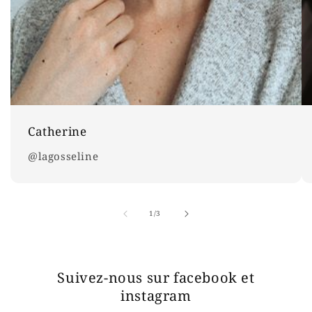
Catherine
@lagosseline
de
1
/
3
Suivez-nous sur facebook et
instagram