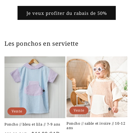
Je veux profiter du rabais de 50%
Les ponchos en serviette
Vente
Vente
Poncho // sable et ivoire // 10-12
Poncho // bleu et lila // 7-9 ans
ans