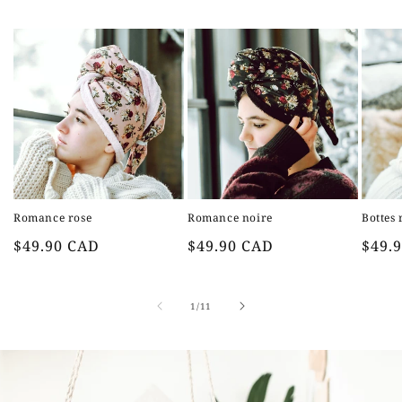
Romance rose
Romance noire
Bottes
Prix
Prix
Prix
$49.90 CAD
$49.90 CAD
$49.
habituel
habituel
habit
de
1
/
11