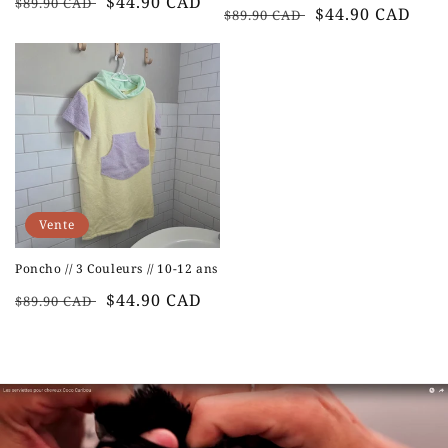
Prix
Prix
$44.90 CAD
$89.90 CAD
Prix
Prix
$44.90 CAD
$89.90 CAD
habituel
soldé
habituel
soldé
Vente
Poncho // 3 Couleurs // 10-12 ans
Prix
Prix
$44.90 CAD
$89.90 CAD
habituel
soldé