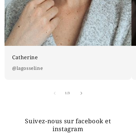
Catherine
@lagosseline
de
1
/
3
Suivez-nous sur facebook et
instagram