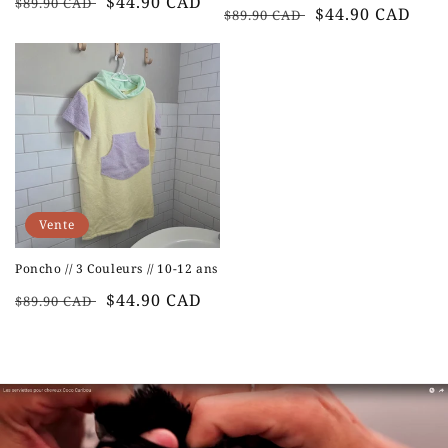
Prix
Prix
$44.90 CAD
$89.90 CAD
Prix
Prix
$44.90 CAD
$89.90 CAD
habituel
soldé
habituel
soldé
Vente
Poncho // 3 Couleurs // 10-12 ans
Prix
Prix
$44.90 CAD
$89.90 CAD
habituel
soldé