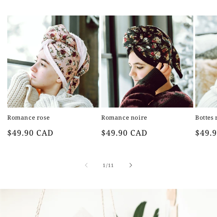
Romance rose
Romance noire
Bottes
Prix
Prix
Prix
$49.90 CAD
$49.90 CAD
$49.
habituel
habituel
habit
de
1
/
11