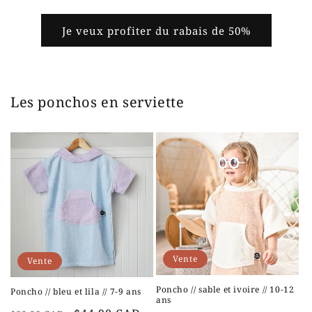
Je veux profiter du rabais de 50%
Les ponchos en serviette
Vente
Vente
Poncho // sable et ivoire // 10-12
Poncho // bleu et lila // 7-9 ans
ans