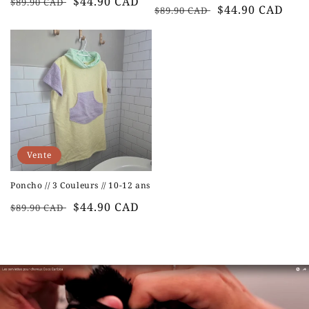
Prix
Prix
$44.90 CAD
$89.90 CAD
Prix
Prix
$44.90 CAD
$89.90 CAD
habituel
soldé
habituel
soldé
Vente
Poncho // 3 Couleurs // 10-12 ans
Prix
Prix
$44.90 CAD
$89.90 CAD
habituel
soldé