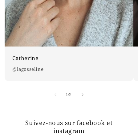
Catherine
@lagosseline
de
1
/
3
Suivez-nous sur facebook et
instagram