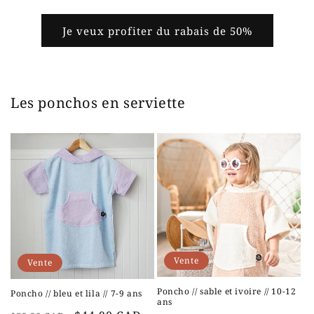
Je veux profiter du rabais de 50%
Les ponchos en serviette
Vente
Vente
Poncho // sable et ivoire // 10-12
Poncho // bleu et lila // 7-9 ans
ans