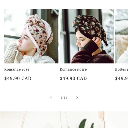
Romance rose
Romance noire
Bottes
Prix
Prix
Prix
$49.90 CAD
$49.90 CAD
$49.
habituel
habituel
habit
de
1
/
11