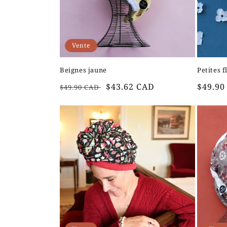
Vente
Beignes jaune
Petites 
Prix
Prix
Prix
$43.62 CAD
$49.90
$49.90 CAD
habituel
soldé
habitu