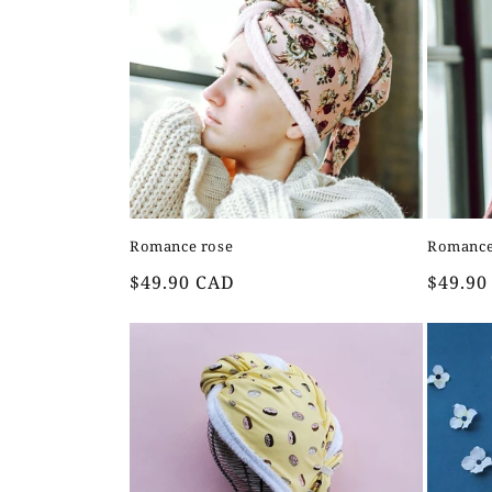
Romance rose
Romance
Prix
Prix
$49.90 CAD
$49.90
habituel
habitu