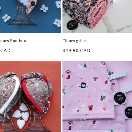
fleurs Bambou
Fleurs grises
Prix
 CAD
$49.90 CAD
el
habituel