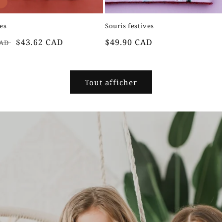
e
es
Souris festives
Prix
Prix
$43.62 CAD
$49.90 CAD
CAD
el
soldé
habituel
Tout afficher