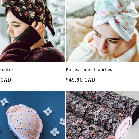
 noire
Bottes rodéo blanches
Prix
 CAD
$49.90 CAD
el
habituel