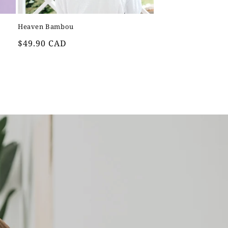
Heaven Bambou
Prix
$49.90 CAD
habituel