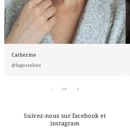
Catherine
@lagosseline
de
1
/
3
Suivez-nous sur facebook et
instagram