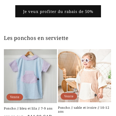
Je veux profiter du rabais de 50%
Les ponchos en serviette
Vente
Vente
Poncho // sable et ivoire // 10-12
Poncho // bleu et lila // 7-9 ans
ans