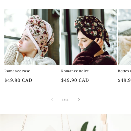
Romance rose
Romance noire
Bottes
Prix
Prix
Prix
$49.90 CAD
$49.90 CAD
$49.
habituel
habituel
habit
de
1
/
11