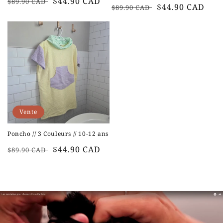
Prix
Prix
$44.90 CAD
$89.90 CAD
Prix
Prix
$44.90 CAD
$89.90 CAD
habituel
soldé
habituel
soldé
Vente
Poncho // 3 Couleurs // 10-12 ans
Prix
Prix
$44.90 CAD
$89.90 CAD
habituel
soldé